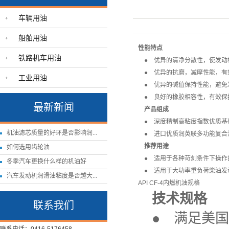
车辆用油
船舶用油
性能特点
铁路机车用油
● 优异的清净分散性，使发动
● 优异的抗磨，减摩性能，有
工业用油
● 优异的碱值保持性能，避免
● 良好的橡胶相容性，有效保
最新新闻
产品组成
● 深度精制高粘度指数优质基
机油滤芯质量的好环是否影响润...
● 进口优质润英联多功能复合
推荐用途
如何选用齿轮油
● 适用于各种苛刻条件下操作
冬季汽车更换什么样的机油好
● 适用于大功率重负荷柴油发
汽车发动机润滑油粘度是否越大...
API CF-4内燃机油规格
技术规格
联系我们
● 满足美国石