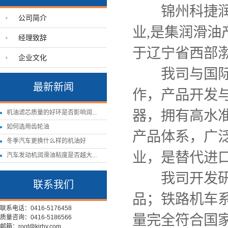
锦州科捷润滑
公司简介
业,是集润滑
经理致辞
于辽宁省西部
企业文化
我司与国际润
最新新闻
作，产品开发
器，拥有高水准
机油滤芯质量的好环是否影响润...
如何选用齿轮油
产品体系，广
冬季汽车更换什么样的机油好
业，是替代进
汽车发动机润滑油粘度是否越大...
我司开发研制
联系我们
品；铁路机车
联系电话：0416-5176458
量完全符合国
质量咨询：0416-5186566
邮箱：root@kjrhy.com