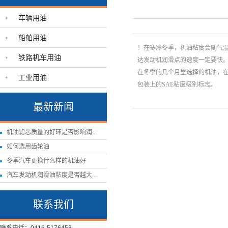
车辆用油
船舶用油
！在寒冷冬季，机油粘度会随气
铁路机车用油
达发动机润滑点的速度一定要快
在冬季的几个月里选择的机油，在
工业用油
包装上的SAE粘度级别标志。
最新新闻
机油滤芯质量的好环是否影响润...
如何选用齿轮油
冬季汽车更换什么样的机油好
汽车发动机润滑油粘度是否越大...
联系我们