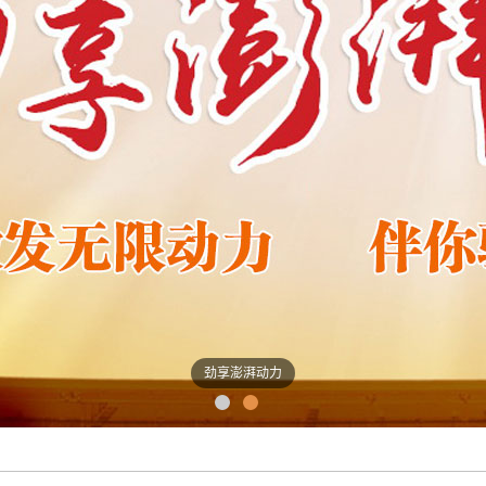
劲享澎湃动力